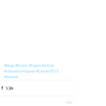
#Hugo
#Rubini
#Figaro
#article
#classetoutrisques
#Cannes2015
#festival