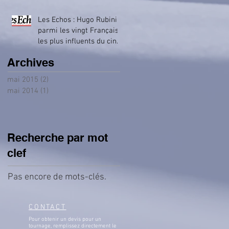
Les Echos : Hugo Rubini
parmi les vingt Français
les plus influents du ciné
business
Archives
mai 2015
(2)
2 posts
mai 2014
(1)
1 post
Recherche par mot
clef
Pas encore de mots-clés.
CONTACT
Pour obtenir un devis pour un
tournage, remplissez directement le