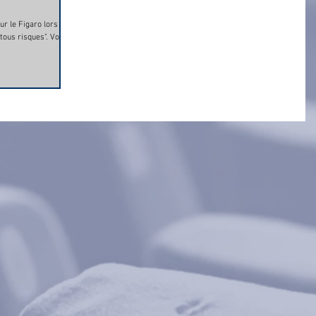
r le Figaro lors du
 tous risques". Vous